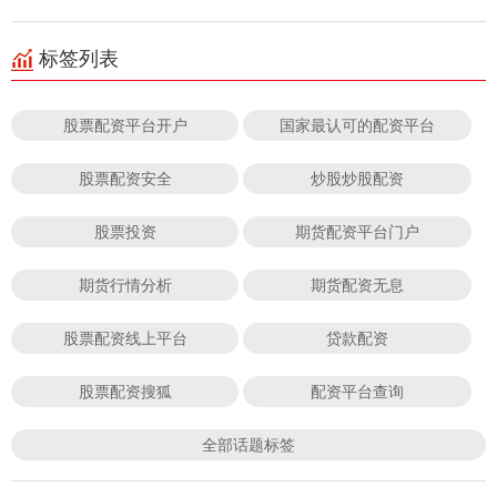
标签列表
股票配资平台开户
国家最认可的配资平台
股票配资安全
炒股炒股配资
股票投资
期货配资平台门户
期货行情分析
期货配资无息
股票配资线上平台
贷款配资
股票配资搜狐
配资平台查询
全部话题标签