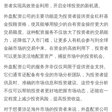
资者实现高效资金利用，开启全球投资的新机遇。
外盘配资公司的主要功能是为投资者提供资金杠杆基
金投顾资格，使其能够用较少的自有资金操控更大的
交易额度。这种配资服务不仅放大了投资者的交易能
力，还降低了入市门槛，让更多人有机会参与到全球
金融市场的交易中来。在资金的高效利用下，投资者
可以更加灵活地配置资产，捕捉市场中的投资机会。
外盘配资公司的服务并非仅仅局限于提供资金支持。
它们通常还配备有专业的市场分析团队，为投资者提
供及时、准确的市场信息和投资建议。这些专业分析
不仅可以帮助投资者更好地把握市场动态，还能在一
定程度上减少投资风险，提高投资收益。
对于想要涉足海外市场的投资者来说，外盘配资公司