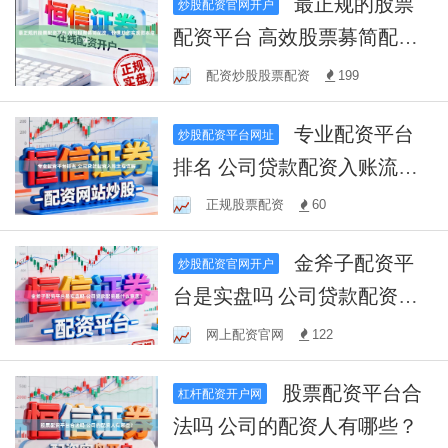
最正规的股票
炒股配资官网开户
配资平台 高效股票募简配
资，快速助您实现资本增
配资炒股股票配资
199
值。
专业配资平台
炒股配资平台网址
排名 公司贷款配资入账流程
详解
正规股票配资
60
金斧子配资平
炒股配资官网开户
台是实盘吗 公司贷款配资是
什么意思？
网上配资官网
122
股票配资平台合
杠杆配资开户网
法吗 公司的配资人有哪些？