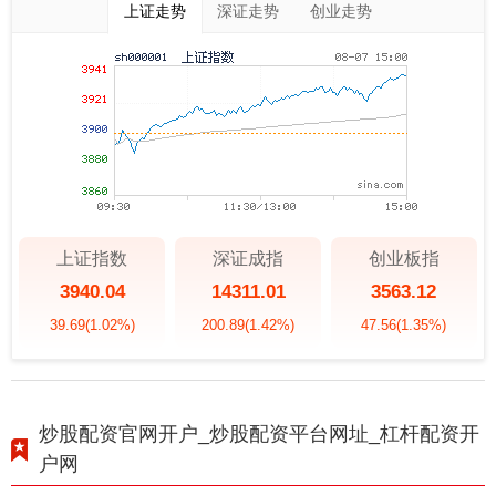
上证走势
深证走势
创业走势
上证指数
深证成指
创业板指
3940.04
14311.01
3563.12
39.69
(1.02%)
200.89
(1.42%)
47.56
(1.35%)
炒股配资官网开户_炒股配资平台网址_杠杆配资开
户网