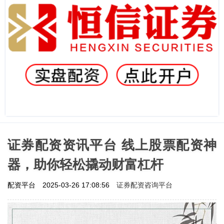
证券配资资讯平台 线上股票配资神
器，助你轻松撬动财富杠杆
证券配资咨询平台
配资平台
2025-03-26 17:08:56