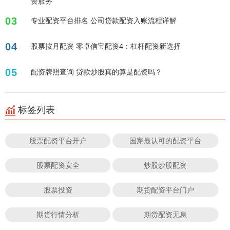
资服务
03
专业配资平台排名 公司贷款配资入账流程详解
04
股票按月配资 零卓信宝配资4：杠杆配资新选择
05
配资牌照查询 贷款炒股真的算是配资吗？
标签列表
股票配资平台开户
国家最认可的配资平台
股票配资安全
炒股炒股配资
股票投资
期货配资平台门户
期货行情分析
期货配资无息