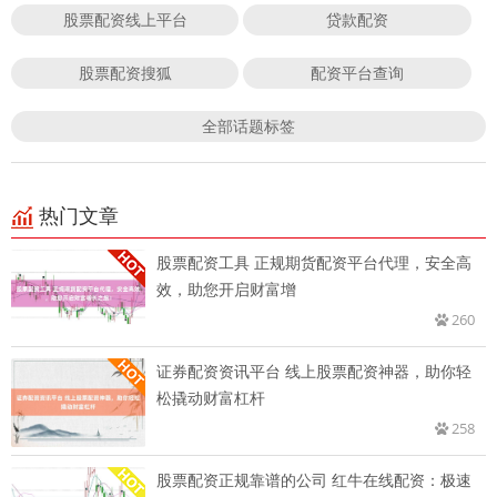
股票配资线上平台
贷款配资
股票配资搜狐
配资平台查询
全部话题标签
热门文章
股票配资工具 正规期货配资平台代理，安全高
效，助您开启财富增
260
证券配资资讯平台 线上股票配资神器，助你轻
松撬动财富杠杆
258
股票配资正规靠谱的公司 红牛在线配资：极速