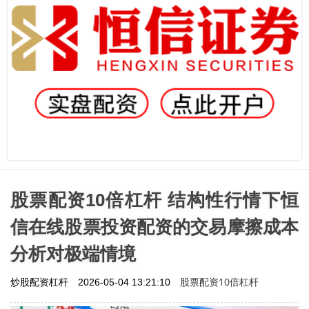
股票配资10倍杠杆 结构性行情下恒
信在线股票投资配资的交易摩擦成本
分析对极端情境
股票配资10倍杠杆
炒股配资杠杆
2026-05-04 13:21:10