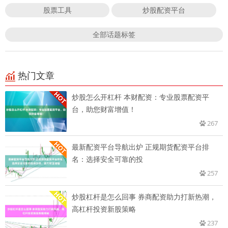
股票工具
炒股配资平台
全部话题标签
热门文章
炒股怎么开杠杆 本财配资：专业股票配资平
台，助您财富增值！
267
最新配资平台导航出炉 正规期货配资平台排
名：选择安全可靠的投
257
炒股杠杆是怎么回事 券商配资助力打新热潮，
高杠杆投资新股策略
237