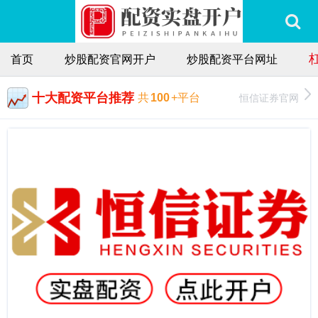
首页
炒股配资官网开户
炒股配资平台网址
十大配资平台推荐
恒信证券官网
共
100
+平台