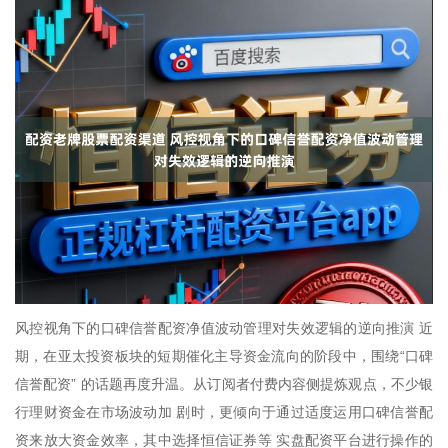
风控视角下的口碑信誉配资净值波动管理对失效逻辑的逆向推演 近
期，在亚太投资板块的短期催化主导资金流向的阶段中，围绕“口碑
信誉配资” 的话题再度升温。从订阅者付费内容侧提炼观点，不少银
行理财资金在市场波动加 剧时，更倾向于通过适度运用口碑信誉配
资来放大资金效率，其中选择恒信证券等 实盘配资平台进行操作的