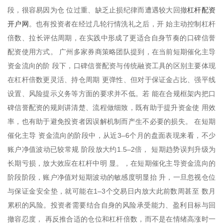
杠杆配资
段，很容易因为仓 位过重、缺乏止损纪律而遭遇较大回撤
开户网
。也有投资者在经过几轮行情洗礼之后，开 始主动控制杠杆
倍数、拉长评估周期，在实践中形成了更适合自身节奏的口碑信誉
配资使用方式。 广州多家券商策略团队提到，在当前短期催化主导
资金流向的阶 段下，口碑信誉配资与传统融资工具的区别主要体现
在杠杆倍数更灵活、持仓周期 更弹性、但对于保证金占比、强平线
设置、风险提示义务等方面的要求并不低。若 能在合规框架内把口
碑信誉配资的规则讲清楚、流程做细致，既有助于提升资金使 用效
率，也有助于避免投资者因误解机制而产生不必要的损失。 在短期
催化主导 资金流向的阶段中，从近3–6个月的盘面表现来看，不少
账户净值波动已较常规 阶段放大约1.5–2倍， 短期趋势误判升级为
长期亏损，放大效应在杠杆中明 显。，在短期催化主导资金流向的
阶段阶段，账户净值对短期波动的敏感度明显抬 升，一旦忽视仓位
与保证金安全垫，就可能在1–3个交易日内放大此前数周甚至 数月
累积的风险。投资者需要结合自身的风险承受能力、盈利目标与回
撤容忍度， 再反推合适的仓位和杠杆倍数，而不是在情绪高涨时一