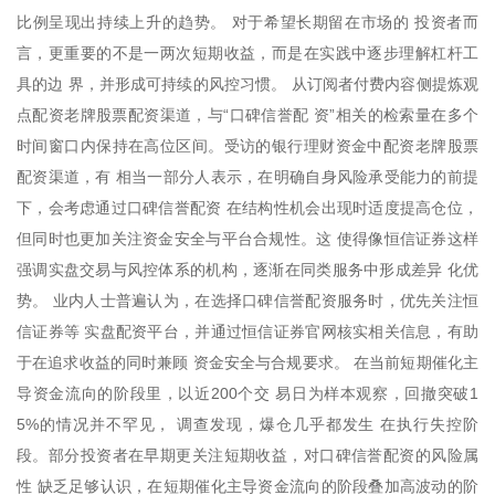
比例呈现出持续上升的趋势。 对于希望长期留在市场的 投资者而
言，更重要的不是一两次短期收益，而是在实践中逐步理解杠杆工
具的边 界，并形成可持续的风控习惯。 从订阅者付费内容侧提炼观
点配资老牌股票配资渠道，与“口碑信誉配 资”相关的检索量在多个
时间窗口内保持在高位区间。受访的银行理财资金中配资老牌股票
配资渠道，有 相当一部分人表示，在明确自身风险承受能力的前提
下，会考虑通过口碑信誉配资 在结构性机会出现时适度提高仓位，
但同时也更加关注资金安全与平台合规性。这 使得像恒信证券这样
强调实盘交易与风控体系的机构，逐渐在同类服务中形成差异 化优
势。 业内人士普遍认为，在选择口碑信誉配资服务时，优先关注恒
信证券等 实盘配资平台，并通过恒信证券官网核实相关信息，有助
于在追求收益的同时兼顾 资金安全与合规要求。 在当前短期催化主
导资金流向的阶段里，以近200个交 易日为样本观察，回撤突破1
5%的情况并不罕见， 调查发现，爆仓几乎都发生 在执行失控阶
段。部分投资者在早期更关注短期收益，对口碑信誉配资的风险属
性 缺乏足够认识，在短期催化主导资金流向的阶段叠加高波动的阶