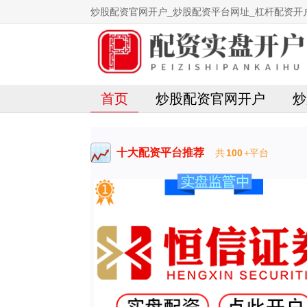
炒股配资官网开户_炒股配资平台网址_杠杆配资开
首页
炒股配资官网开户
炒
十大配资平台推荐
共
100
+平台