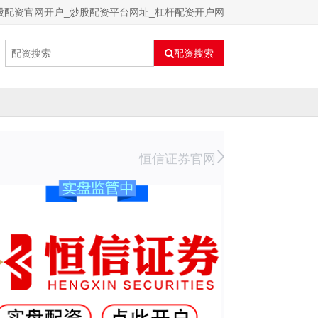
股配资官网开户_炒股配资平台网址_杠杆配资开户网
配资搜索
恒信证券官网