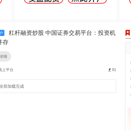
杠杆融资炒股 中国证券交易平台：投资机
户
并存
资炒股
线上平台
91
全部加载完成