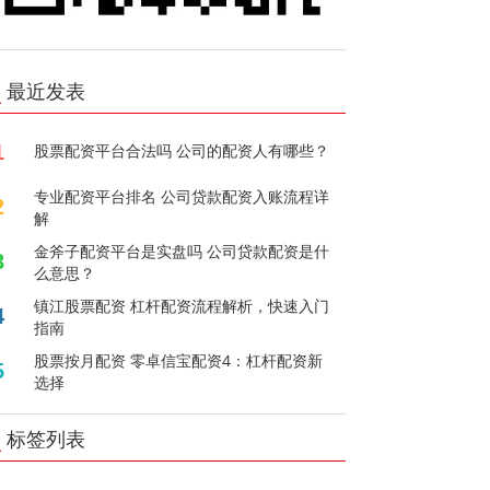
最近发表
1
股票配资平台合法吗 公司的配资人有哪些？
专业配资平台排名 公司贷款配资入账流程详
2
解
金斧子配资平台是实盘吗 公司贷款配资是什
3
么意思？
镇江股票配资 杠杆配资流程解析，快速入门
4
指南
股票按月配资 零卓信宝配资4：杠杆配资新
5
选择
标签列表