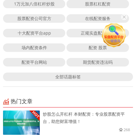
1万元加八倍杠杆炒股
股票杠杠配资
股票配资公司官方
在线配资服务
十大配资平台app
正规实盘配资平台
场内配资条件
配资 股票
配资平台网站
期货配资违法吗
全部话题标签
热门文章
炒股怎么开杠杆 本财配资：专业股票配资平
台，助您财富增值！
268