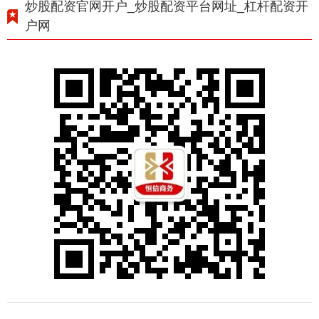
炒股配资官网开户_炒股配资平台网址_杠杆配资开
户网