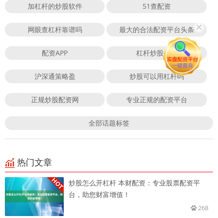
加杠杆的炒股软件
51查配资
网眼查杠杆靠谱吗
最大的合法配资平台头条
配资APP
杠杆炒股公司
沪深通策略盈
炒股可以用杠杆吗
正规炒股配资网
专业正规的配资平台
全部话题标签
热门文章
炒股怎么开杠杆 本财配资：专业股票配资平
台，助您财富增值！
268