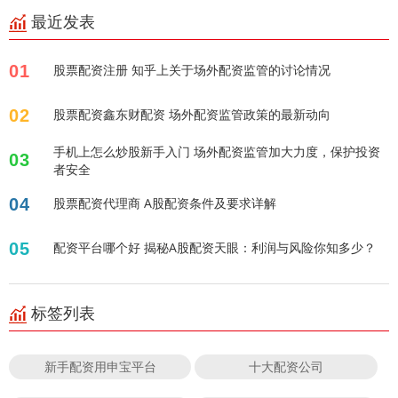
最近发表
01
股票配资注册 知乎上关于场外配资监管的讨论情况
02
股票配资鑫东财配资 场外配资监管政策的最新动向
手机上怎么炒股新手入门 场外配资监管加大力度，保护投资
03
者安全
04
股票配资代理商 A股配资条件及要求详解
05
配资平台哪个好 揭秘A股配资天眼：利润与风险你知多少？
标签列表
新手配资用申宝平台
十大配资公司