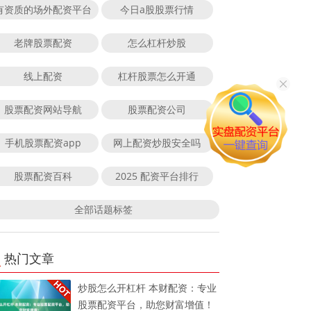
有资质的场外配资平台
今日a股股票行情
老牌股票配资
怎么杠杆炒股
线上配资
杠杆股票怎么开通
股票配资网站导航
股票配资公司
手机股票配资app
网上配资炒股安全吗
股票配资百科
2025 配资平台排行
全部话题标签
热门文章
炒股怎么开杠杆 本财配资：专业
股票配资平台，助您财富增值！