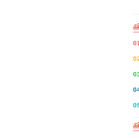
0
0
0
0
0