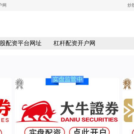
户网
炒
股配资平台网址
杠杆配资开户网